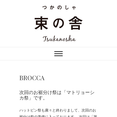
Skip
to
content
つかのしゃ TSUKANOSHA
束の舎 | つかのし
ゃ tsukanosha
BROCCA
次回のお裾分け祭は「マトリョーシ
カ祭」です。
ハットピン祭も粛々と終わりまして、次回のお
裾分け祭の準備に入っております。 次回は「第