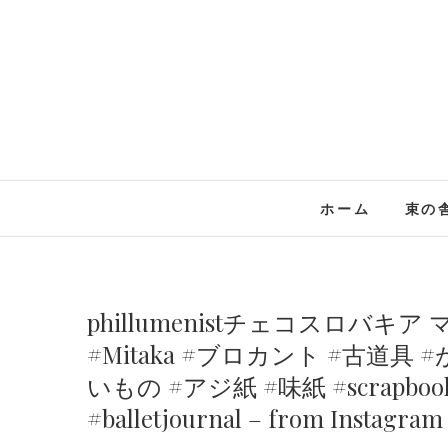
Skip
to
content
ホーム
束の
phillumenistチェコスロバキア マ
#Mitaka #ブロカント #古道具 #
いもの #アジ紙 #味紙 #scrapbook
#balletjournal – from Instagram