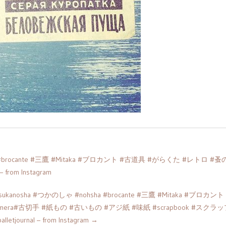
rocante #三鷹 #Mitaka #ブロカント #古道具 #がらくた #レトロ #蚤
om Instagram
nosha #つかのしゃ #nohsha #brocante #三鷹 #Mitaka #ブロカント 
mera#古切手 #紙もの #古いもの #アジ紙 #味紙 #scrapbook #スクラ
tjournal – from Instagram
→