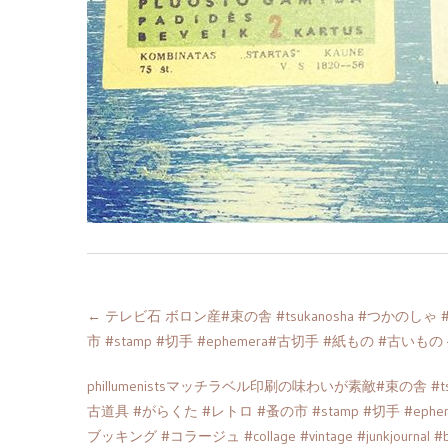
←
テレビ石 ボロン産#束の舎 #tsukanosha #つかのしゃ #b
市 #stamp #切手 #ephemera#古切手 #紙もの #古いもの – fr
phillumenistsマッチラベル印刷の味わいが素敵#束の舎 #tsuka
古道具 #がらくた #レトロ #蚤の市 #stamp #切手 #ephe
ブッキング #コラージュ #collage #vintage #junkjournal #balle