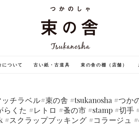
束の舎 | つかのしゃ tsuka
つかのしゃ TSUKANOSHA
舎について
古い紙・古道具
束の舎の棚（店舗）
ッチラベル#束の舎 #tsukanosha #つかのしゃ
がらくた #レトロ #蚤の市 #stamp #切手 
 #スクラップブッキング #コラージュ #collage 