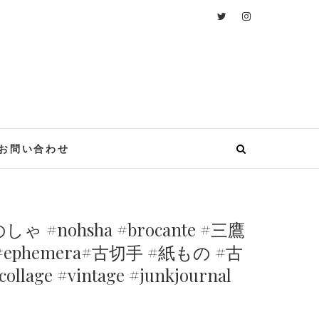
nosha
お問い合わせ
 #nohsha #brocante #三鷹
#ephemera#古切手 #紙もの #古
#vintage #junkjournal