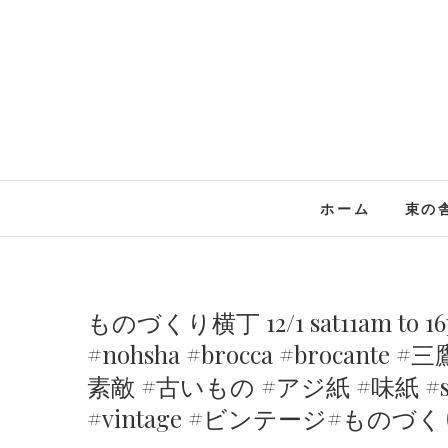
Skip
to
content
ホーム
束の
ものづくり横丁 12/1 sat11am
#nohsha #brocca #brocant
素敵 #古いもの #アジ紙 #味紙 #sc
#vintage #ビンテージ#ものづくり#