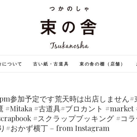
束の舎 | つかのしゃ tsuka
つかのしゃ TSUKANOSHA
舎について
古い紙・古道具
束の舎の棚（店舗）
 to 16pm参加予定です荒天時は出店しません#束
e #三鷹 #Mitaka #古道具#ブロカント #marke
rapbook #スクラップブッキング #コラージュ 
おかず横丁 – from Instagram