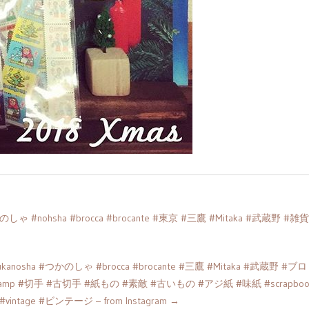
nohsha #brocca #brocante #東京 #三鷹 #Mitaka #武蔵野 #雑貨
 #つかのしゃ #brocca #brocante #三鷹 #Mitaka #武蔵野 #ブロ
amp #切手 #古切手 #紙もの #素敵 #古いもの #アジ紙 #味紙 #scrapboo
ntage #ビンテージ – from Instagram
→