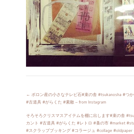
←
ボロン産の小さなテレビ石#束の舎 #tsukanosha #つかのしゃ #
#古道具 #がらくた #素敵 – from Instagram
そろそろクリスマスアイテムを棚に出します#束の舎 #tsukanosha
カント #古道具 #がらくた #レトロ #蚤の市 #market #st
#スクラップブッキング #コラージュ #collage #oldpaper #vi