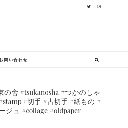
nosha
お問い合わせ
の舎 #tsukanosha #つかのしゃ
t #stamp #切手 #古切手 #紙もの #
#collage #oldpaper